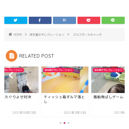
HOME
体を動かすレクレーション
ゴルフボールキャッチ
RELATED POST
動かすレクレーション
体を動かすレクレーション
体を動かすレクレーション
聞紙たぐりよせ対決
ティッシュ箱ダルマ落と
風船飛ばしゲーム
し
2021年10月23日
2022年3月12日
2021年6