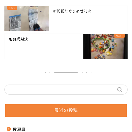
新聞紙たぐりよせ対決
地引網対決
最近の投稿
投扇興