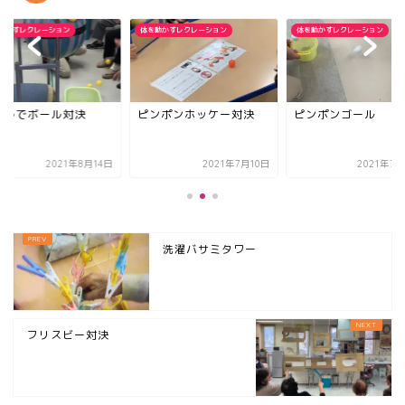
動かすレクレーション
体を動かすレクレーション
体を動かすレクレーション
ールでボール対決
ピンポンホッケー対決
ピンポンゴール
2021年8月14日
2021年7月10日
2021年7
洗濯バサミタワー
フリスビー対決